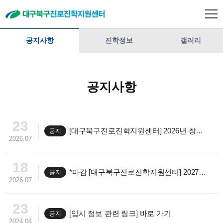
공지사항
진학정보
갤러리
공지사항
23
[대구북구진로진학지원센터] 2026년 창의융합형 영재발굴 사업(★코딩, 소프트웨어 3기 / 유튜버 1기★) 수강생 모집(무료, 선착순)
공지
2026.07
18
*마감 [대구북구진로진학지원센터] 2027학년도 수시 1:1 컨설팅(무료, 선착순) / ★사전 제출 서류 다운로드★
공지
2026.07
23
[입시 정보 관련 링크] 바로 가기
공지
2024.04