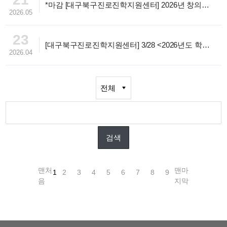
*마감 [대구북구진로진학지원센터] 2026년 창의융합형 영재발굴 사업(★2기) 수강생 모집(무료, 선착순)
2026.05
23
[대구북구진로진학지원센터] 3/28 <2026년도 학부모 역량강화 연수 1차> 관련 언론보도
2026.04
맨처
맨마
1
2
3
4
5
6
7
8
9
음
지막