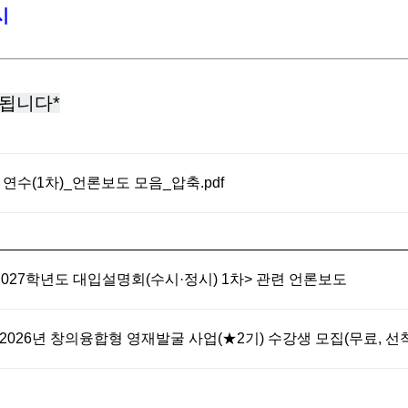
시
동됩니다*
연수(1차)_언론보도 모음_압축.pdf
2027학년도 대입설명회(수시·정시) 1차> 관련 언론보도
026년 창의융합형 영재발굴 사업(★2기) 수강생 모집(무료, 선