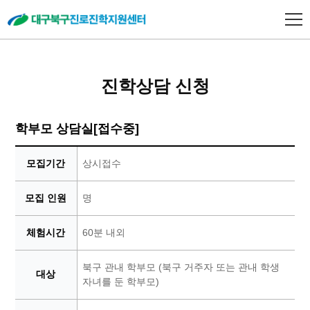
진학상담 신청
학부모 상담실
[접수중]
모집기간
상시접수
모집 인원
명
체험시간
60분 내외
북구 관내 학부모 (북구 거주자 또는 관내 학생
대상
자녀를 둔 학부모)