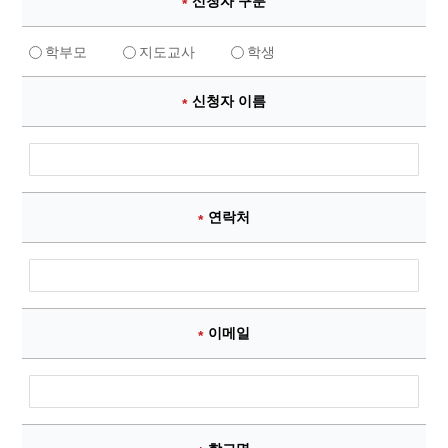
신청자 구분
필수항목
학부모
지도교사
학생
신청자 이름
필수항목
연락처
필수항목
이메일
필수항목