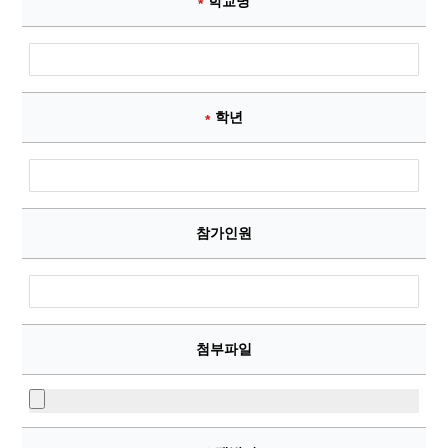
학교명
필수항목
학년
필수항목
참가인원
첨부파일